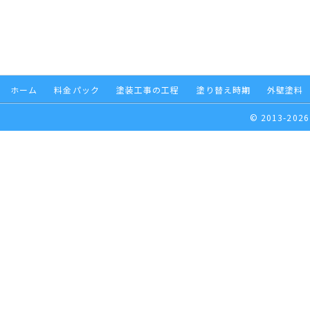
ホーム
料金パック
塗装工事の工程
塗り替え時期
外壁塗料
© 2013-2