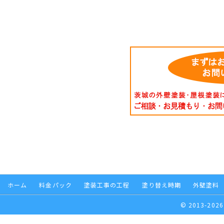
ホーム
料金パック
塗装工事の工程
塗り替え時期
外壁塗料
© 2013-2