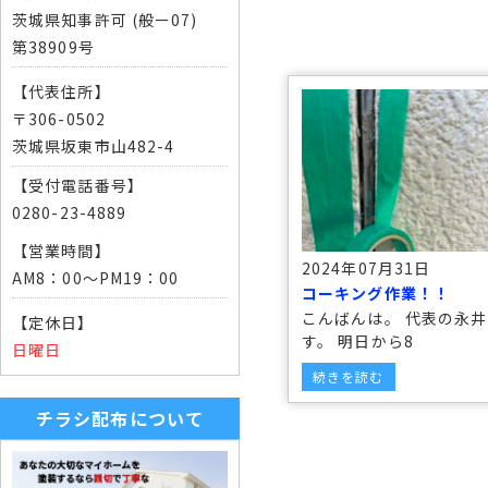
茨城県知事許可 (般ー07)
第38909号
【代表住所】
〒306-0502
茨城県坂東市山482-4
【受付電話番号】
0280-23-4889
【営業時間】
2024年07月31日
AM8：00～PM19：00
コーキング作業！！
こんばんは。 代表の永
【定休日】
す。 明日から8
日曜日
続きを読む
チラシ配布について