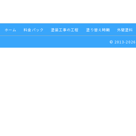
ホーム
料金パック
塗装工事の工程
塗り替え時期
外壁塗料
© 2013-2