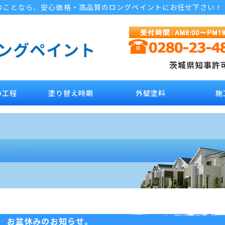
のことなら、安心価格・高品質のロングペイントにお任せ下さい！
ロングペイント
茨城県知事許可 
の工程
塗り替え時期
外壁塗料
施
お盆休みのお知らせ。