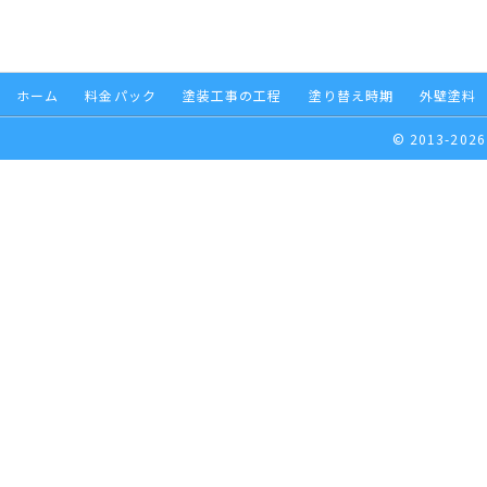
ホーム
料金パック
塗装工事の工程
塗り替え時期
外壁塗料
© 2013-2