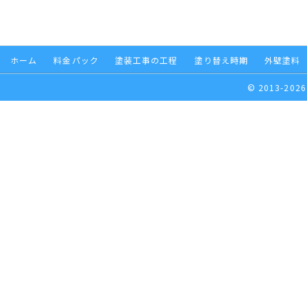
ホーム
料金パック
塗装工事の工程
塗り替え時期
外壁塗料
© 2013-2