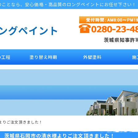
のことなら、安心価格・高品質のロングペイントにお任せ下さい！
ロングペイント
茨城県知事許可 
の工程
塗り替え時期
外壁塗料
施
よりご注文頂きました！
茨城県石岡市の清水様よりご注文頂きました！