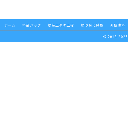
ホーム
料金パック
塗装工事の工程
塗り替え時期
外壁塗料
© 2013-2