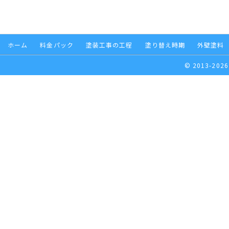
ホーム
料金パック
塗装工事の工程
塗り替え時期
外壁塗料
© 2013-2