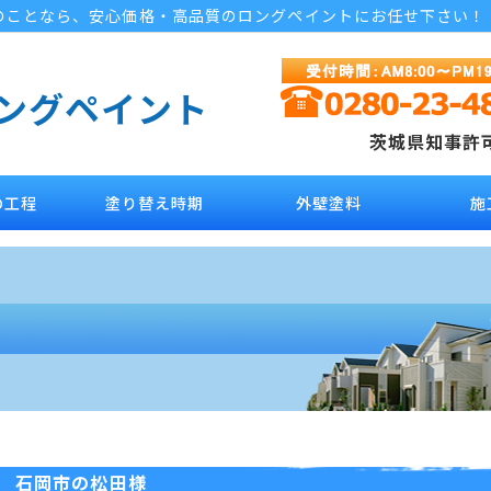
のことなら、安心価格・高品質のロングペイントにお任せ下さい！
ロングペイント
茨城県知事許可 
の工程
塗り替え時期
外壁塗料
施
石岡市の松田様