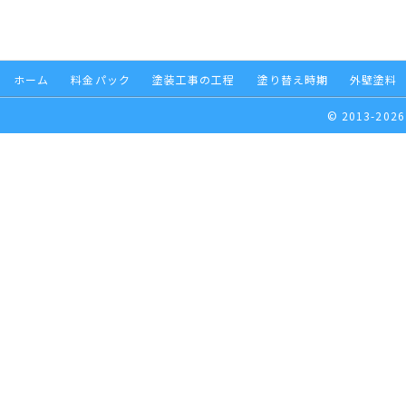
ホーム
料金パック
塗装工事の工程
塗り替え時期
外壁塗料
© 2013-2