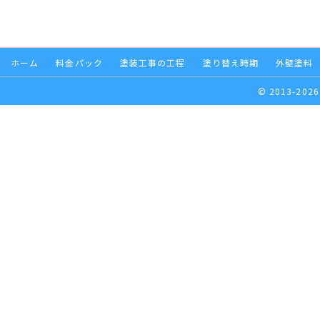
ホーム
料金パック
塗装工事の工程
塗り替え時期
外壁塗料
© 2013-2