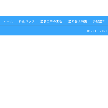
ホーム
料金パック
塗装工事の工程
塗り替え時期
外壁塗料
© 2013-2