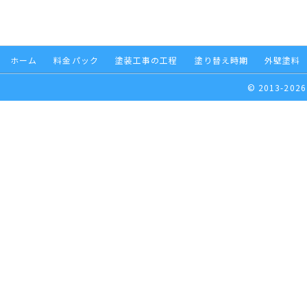
ホーム
料金パック
塗装工事の工程
塗り替え時期
外壁塗料
© 2013-2