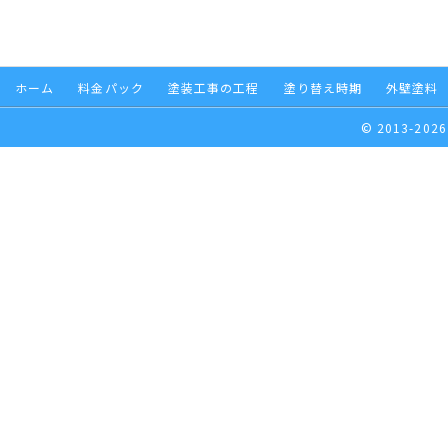
ホーム
料金パック
塗装工事の工程
塗り替え時期
外壁塗料
© 2013-2